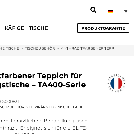
KÄFIGE
TISCHE
PRODUKTGARANTIE
HE TISCHE
>
TISCHZUBEHÖR
>
ANTHRAZITFARBENER TEPPICH FÜR BE
tfarbener Teppich für
stische – TA400-Serie
C3000831
,
ISCHZUBEHÖR
VETERINÄRMEDIZINISCHE TISCHE
inen tierärztlichen Behandlungstisch
thrazit. Er eignet sich für die ELITE-