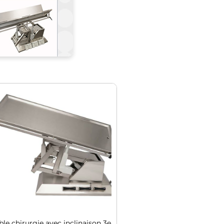
ble chirurgie avec inclinaison 3e