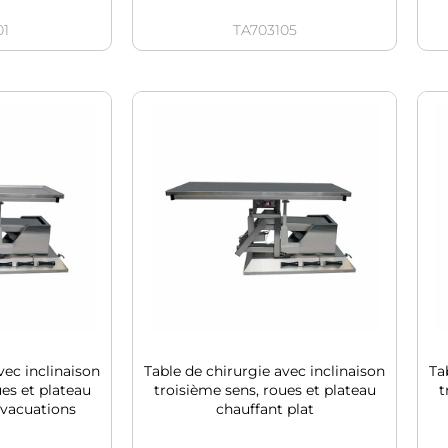
01
TA703105
vec inclinaison
Table de chirurgie avec inclinaison
Ta
ues et plateau
troisième sens, roues et plateau
t
évacuations
chauffant plat