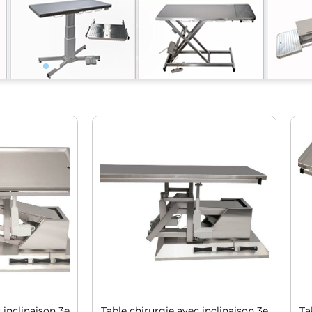
 inclinaison 3e
Table chirurgie avec inclinaison 3e
Ta