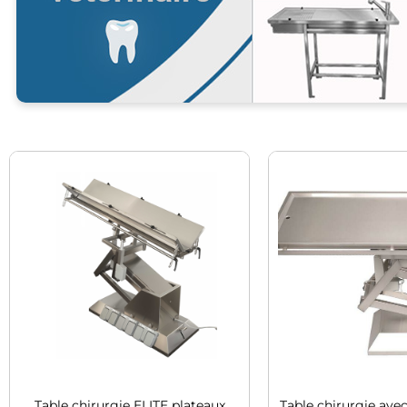
Table chirurgie ELITE plateaux
Table chirurgie avec