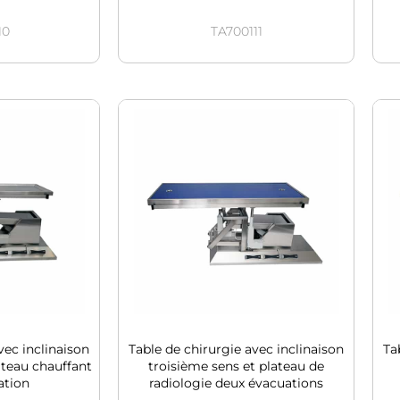
10
TA700111
vec inclinaison
Table de chirurgie avec inclinaison
Ta
ateau chauffant
troisième sens et plateau de
ation
radiologie deux évacuations