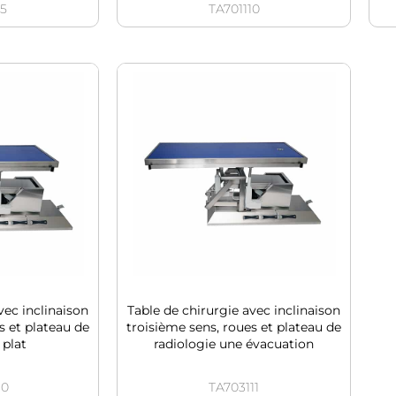
15
TA701110
vec inclinaison
Table de chirurgie avec inclinaison
s et plateau de
troisième sens, roues et plateau de
 plat
radiologie une évacuation
10
TA703111