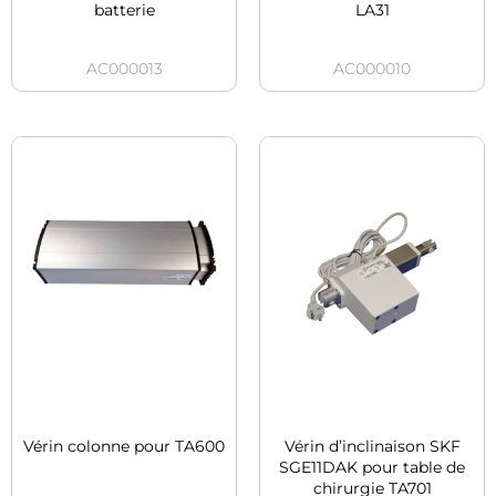
batterie
LA31
AC000013
AC000010
Vérin colonne pour TA600
Vérin d’inclinaison SKF
SGE11DAK pour table de
chirurgie TA701