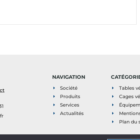
NAVIGATION
CATÉGORI
Société
Tables vé
ct
Produits
Cages vé
Services
Équipeme
31
Actualités
Mentions
fr
Plan du s