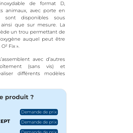
inoxydable de format D,
ts animaux, avec porte en
s sont disponibles sous
, ainsi que sur mesure. La
sède un trou permettant de
’oxygène auquel peut être
O² Fix ».
s’assemblent avec d’autres
îtement (sans vis) et
aliser différents modèles
e produit ?
Demande de prix
EPT
Demande de prix
Demande de prix