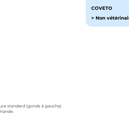
COVETO
> Non vétérinai
ture standard (gonds à gauche).
mmande.