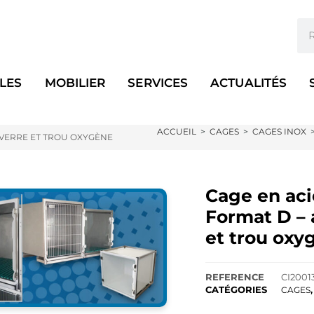
LES
MOBILIER
SERVICES
ACTUALITÉS
ACCUEIL
>
CAGES
>
CAGES INOX
 VERRE ET TROU OXYGÈNE
Cage en aci
Format D – 
et trou oxy
REFERENCE
CI2001
CATÉGORIES
CAGES