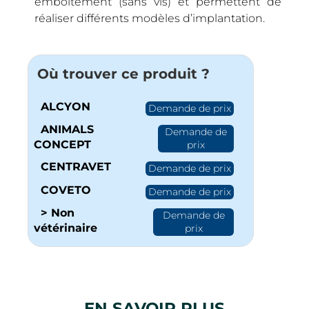
emboîtement (sans vis) et permettent de
réaliser différents modèles d’implantation.
Où trouver ce produit ?
ALCYON
Demande de prix
ANIMALS
Demande de
CONCEPT
prix
CENTRAVET
Demande de prix
COVETO
Demande de prix
> Non
Demande de
vétérinaire
prix
EN SAVOIR PLUS