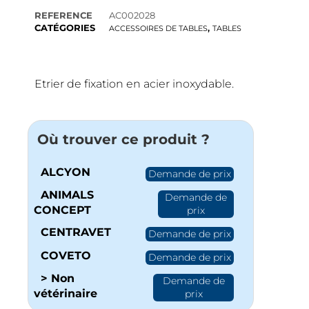
REFERENCE
AC002028
CATÉGORIES
,
ACCESSOIRES DE TABLES
TABLES
Etrier de fixation en acier inoxydable.
Où trouver ce produit ?
ALCYON
Demande de prix
ANIMALS
Demande de
CONCEPT
prix
CENTRAVET
Demande de prix
COVETO
Demande de prix
> Non
Demande de
vétérinaire
prix