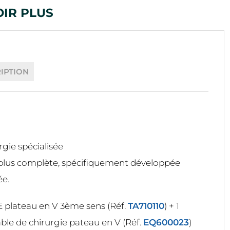
OIR PLUS
IPTION
gie spécialisée
 plus complète, spécifiquement développée
ée.
E plateau en V 3ème sens (Réf.
TA710110
) + 1
ble de chirurgie pateau en V (Réf.
EQ600023
)