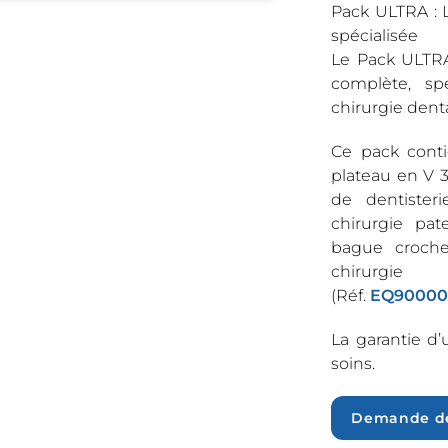
Pack ULTRA : 
spécialisée
Le Pack ULTRA
complète, sp
chirurgie denta
Ce pack conti
plateau en V 
de dentister
chirurgie pa
bague croche
chirurgie
(Réf.
EQ90000
La garantie d
soins.
Demande de