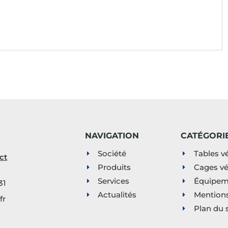
NAVIGATION
CATÉGORI
Société
Tables vé
ct
Produits
Cages vé
Services
Équipeme
31
Actualités
Mentions
fr
Plan du s