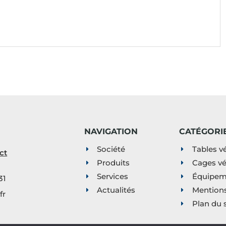
NAVIGATION
CATÉGORI
Société
Tables vé
ct
Produits
Cages vé
Services
Équipeme
31
Actualités
Mentions
fr
Plan du s