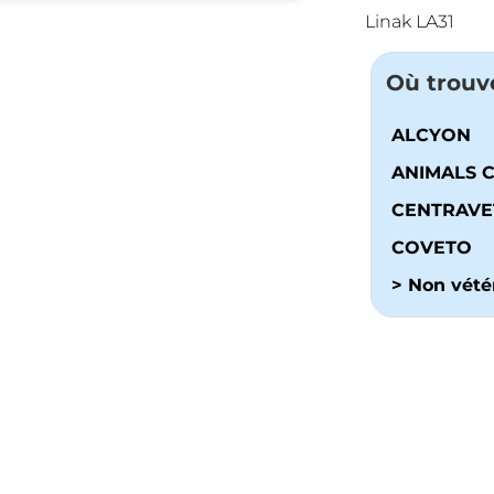
Linak LA31
Où trouv
ALCYON
ANIMALS 
CENTRAVE
COVETO
> Non vétér